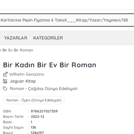
YAZARLAR
KATEGORİLER
n Bir Ev Bir Roman
Bir Kadın Bir Ev Bir Roman
Wilhelm Genazino
Jaguar Kitap
Roman - Çağdaş Dünya Edebiyatı
Roman - Öykü (Dünya Edebiyatı)
ISBN
:
9786257027359
Basım Tarihi
:
2022-12
Baskı
:
1
Sayfa Sayısı
:
136
Boyut
:
128x197