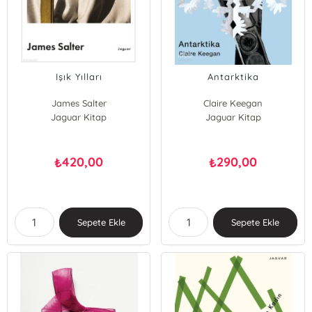
Işık Yılları
Antarktika
James Salter
Claire Keegan
Jaguar Kitap
Jaguar Kitap
420,00
290,00
₺
₺
Sepete Ekle
Sepete Ekle