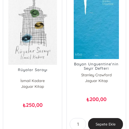
Bayan Unguentine'nin
Seyir Defteri
Rüyalar Sarayı
Stanley Crawford
İsmail Kadare
Jaguar Kitap
Jaguar Kitap
200,00
₺
250,00
₺
Sepete Ekle