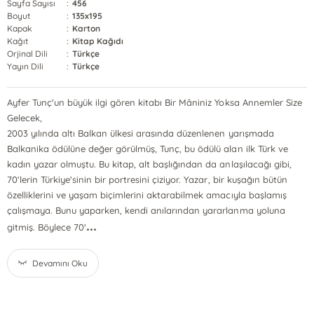
Sayfa Sayısı
:
456
Boyut
:
135x195
Kapak
:
Karton
Kağıt
:
Kitap Kağıdı
Orjinal Dili
:
Türkçe
Yayın Dili
:
Türkçe
Ayfer Tunç'un büyük ilgi gören kitabı Bir Mâniniz Yoksa Annemler Size
Gelecek,
2003 yılında altı Balkan ülkesi arasında düzenlenen yarışmada
Balkanika ödülüne değer görülmüş, Tunç, bu ödülü alan ilk Türk ve
kadın yazar olmuştu. Bu kitap, alt başlığından da anlaşılacağı gibi,
70'lerin Türkiye'sinin bir portresini çiziyor. Yazar, bir kuşağın bütün
özelliklerini ve yaşam biçimlerini aktarabilmek amacıyla başlamış
çalışmaya. Bunu yaparken, kendi anılarından yararlanma yoluna
...
gitmiş. Böylece 70'
Devamını Oku