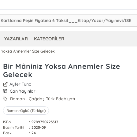
YAZARLAR
KATEGORİLER
z Yoksa Annemler Size Gelecek
Bir Mâniniz Yoksa Annemler Size
Gelecek
Ayfer Tunç
Can Yayınları
Roman - Çağdaş Türk Edebiyatı
Roman-Öykü (Türkiye)
ISBN
:
9789750723513
Basım Tarihi
:
2025-09
Baskı
:
24