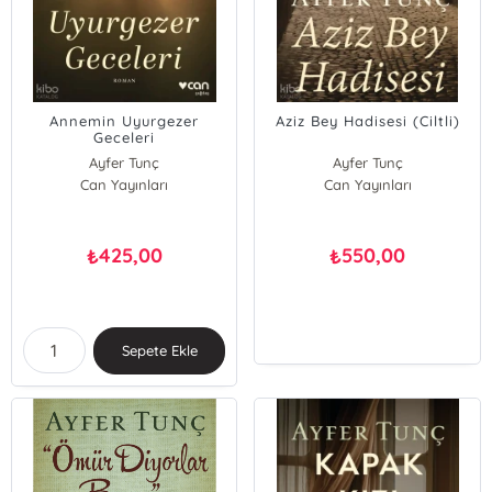
Annemin Uyurgezer
Aziz Bey Hadisesi (Ciltli)
Geceleri
Ayfer Tunç
Ayfer Tunç
Can Yayınları
Can Yayınları
425,00
550,00
₺
₺
Sepete Ekle