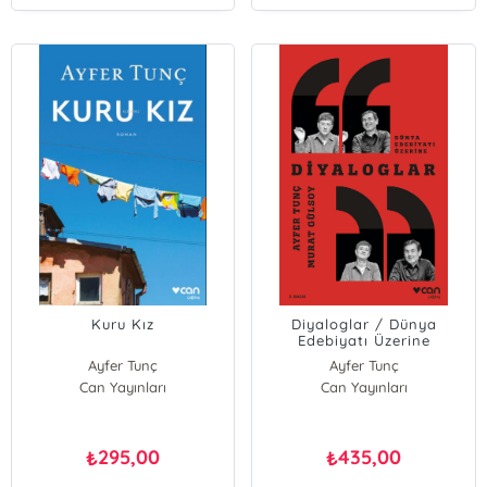
Kuru Kız
Diyaloglar / Dünya
Edebiyatı Üzerine
Ayfer Tunç
Ayfer Tunç
Can Yayınları
Can Yayınları
Murat Gülsoy
295,00
435,00
₺
₺