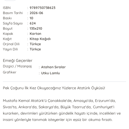
ISBN
:
9789750738623
Basım Tarihi
:
2026-06
Baskı
:
10
Sayfa Sayısı
:
624
Boyut
:
135x210
Kapak
:
Karton
Kağıt
:
Kitap Kağıdı
Orjinal Dili
:
Türkçe
Yayın Dili
:
Türkçe
Emeği Geçenler
Dizgici / Mizanpaj
:
Atahan Sıralar
Grafiker
:
Utku Lomlu
Pek Çoğunu İlk Kez Okuyacağınız Yüzlerce Atatürk Öyküsü!
Mustafa Kemal Atatürk'ü Çanakkale'de, Amasya'da, Erzurum'da,
Sivas'ta, Ankara'da, Sakarya'da, Büyük Taarruz'da, Cumhuriyet'i
kurarken, devrimleri yürütürken gündelik hayatı içinde, incelikleri ve
insani yönleriyle tanımak isteyenler için eşsiz bir okuma fırsatı.