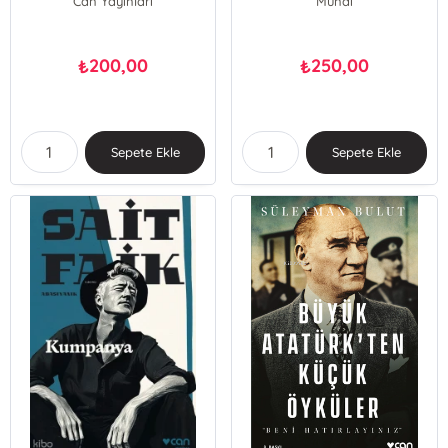
Can Yayınları
Mundi
200,00
250,00
₺
₺
Sepete Ekle
Sepete Ekle