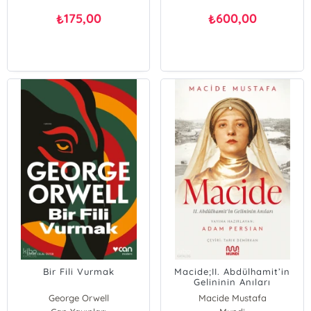
175,00
600,00
₺
₺
Bir Fili Vurmak
Macide;II. Abdülhamit’in
Gelininin Anıları
George Orwell
Macide Mustafa