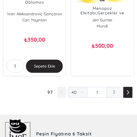
Oblomov
Menopoz
Elkitabı;Gerçekler ve
İvan Aleksandroviç Gonçarov
Feminizm Doğrultusunda
Can Yayınları
Jen Gunter
Sağlığınız
Mundi
350,00
₺
500,00
₺
Sepete Ekle
97
3
Peşin Fiyatına 6 Taksit