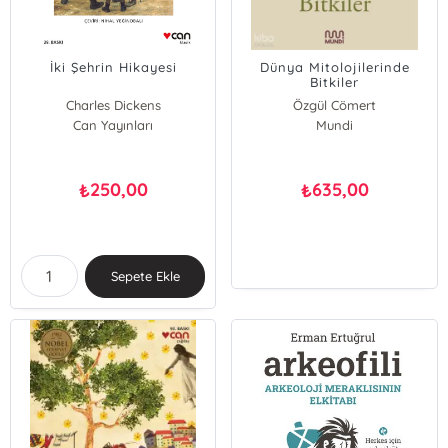
İki Şehrin Hikayesi
Dünya Mitolojilerinde
Bitkiler
Charles Dickens
Özgül Cömert
Can Yayınları
Sinan Cömert
Mundi
250,00
635,00
₺
₺
Sepete Ekle