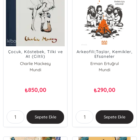
Çocuk, Köstebek, Tilki ve
Arkeofili;Taşlar, Kemikler,
At (Ciltli)
Efsaneler
Charlie Mackesy
Erman Ertuğrul
Mundi
Mundi
850,00
290,00
₺
₺
Sepete Ekle
Sepete Ekle