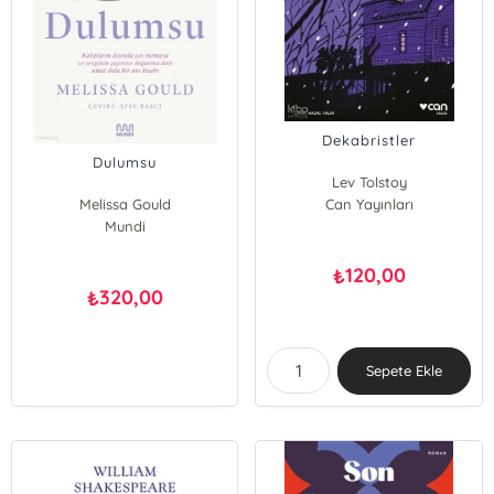
Dekabristler
Dulumsu
Lev Tolstoy
Melissa Gould
Can Yayınları
Mundi
120,00
₺
320,00
₺
Sepete Ekle