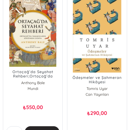
Ortaçağ’da Seyahat
Rehberi;Ortaçağ’da
Ödeşmeler ve Şahmeran
Yaşamışların Gözünden
Hikâyesi
Anthony Bale
Dünya
Mundi
Tomris Uyar
Can Yayınları
550,00
₺
290,00
₺