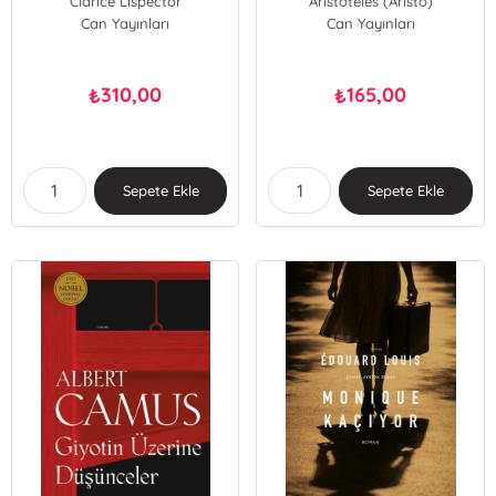
Clarice Lispector
Aristoteles (Aristo)
Can Yayınları
Can Yayınları
310,00
165,00
₺
₺
Sepete Ekle
Sepete Ekle