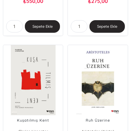
550,00
275,00
₺
₺
Sepete Ekle
Sepete Ekle
Kuşatılmış Kent
Ruh Üzerine