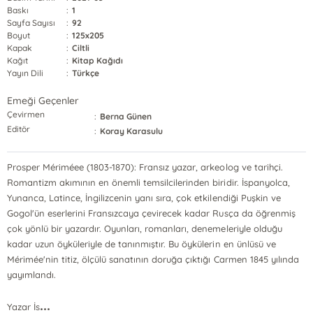
Baskı
:
1
Sayfa Sayısı
:
92
Boyut
:
125x205
Kapak
:
Ciltli
Kağıt
:
Kitap Kağıdı
Yayın Dili
:
Türkçe
Emeği Geçenler
Çevirmen
:
Berna Günen
Editör
:
Koray Karasulu
Prosper Mériméee (1803-1870): Fransız yazar, arkeolog ve tarihçi.
Romantizm akımının en önemli temsilcilerinden biridir. İspanyolca,
Yunanca, Latince, İngilizcenin yanı sıra, çok etkilendiği Puşkin ve
Gogol'ün eserlerini Fransızcaya çevirecek kadar Rusça da öğrenmiş
çok yönlü bir yazardır. Oyunları, romanları, denemeleriyle olduğu
kadar uzun öyküleriyle de tanınmıştır. Bu öykülerin en ünlüsü ve
Mérimée'nin titiz, ölçülü sanatının doruğa çıktığı Carmen 1845 yılında
yayımlandı.
...
Yazar İs