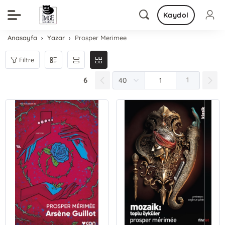
Kaydol
Anasayfa
Yazar
Prosper Merimee
Filtre
6
1