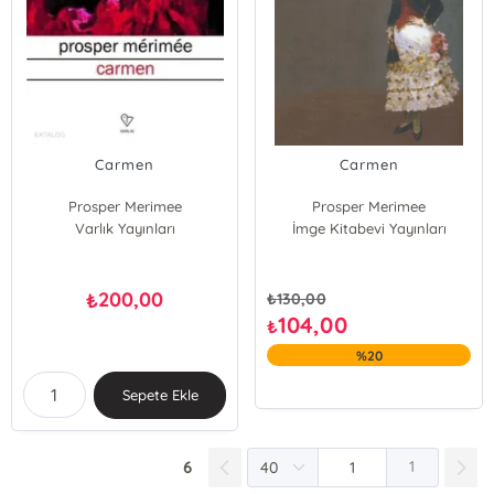
Carmen
Carmen
Prosper Merimee
Prosper Merimee
Varlık Yayınları
İmge Kitabevi Yayınları
200,00
₺
₺
130,00
104,00
₺
%20
Sepete Ekle
6
1