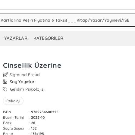
YAZARLAR
KATEGORİLER
Cinsellik Üzerine
Sigmund Freud
Say Yayınları
Gelişim Psikolojisi
Psikoloji
ISBN
:
9789754680225
Basım Tarihi
:
2025-10
Baskı
:
28
Sayfa Sayısı
:
152
Boyut
:
135x195