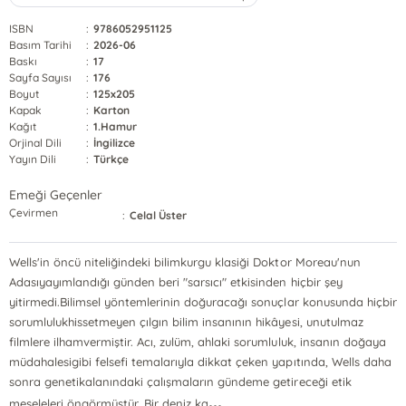
ISBN
:
9786052951125
Basım Tarihi
:
2026-06
Baskı
:
17
Sayfa Sayısı
:
176
Boyut
:
125x205
Kapak
:
Karton
Kağıt
:
1.Hamur
Orjinal Dili
:
İngilizce
Yayın Dili
:
Türkçe
Emeği Geçenler
Çevirmen
:
Celal Üster
Wells'in öncü niteliğindeki bilimkurgu klasiği Doktor Moreau'nun
Adasıyayımlandığı günden beri "sarsıcı" etkisinden hiçbir şey
yitirmedi.Bilimsel yöntemlerinin doğuracağı sonuçlar konusunda hiçbir
sorumlulukhissetmeyen çılgın bilim insanının hikâyesi, unutulmaz
filmlere ilhamvermiştir. Acı, zulüm, ahlaki sorumluluk, insanın doğaya
müdahalesigibi felsefi temalarıyla dikkat çeken yapıtında, Wells daha
sonra genetikalanındaki çalışmaların gündeme getireceği etik
...
meseleleri öngörmüştür. Bir deniz ka