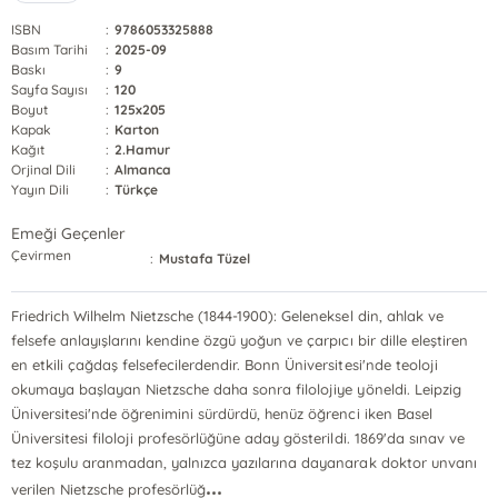
ISBN
:
9786053325888
Basım Tarihi
:
2025-09
Baskı
:
9
Sayfa Sayısı
:
120
Boyut
:
125x205
Kapak
:
Karton
Kağıt
:
2.Hamur
Orjinal Dili
:
Almanca
Yayın Dili
:
Türkçe
Emeği Geçenler
Çevirmen
:
Mustafa Tüzel
Friedrich Wilhelm Nietzsche (1844-1900): Geleneksel din, ahlak ve
felsefe anlayışlarını kendine özgü yoğun ve çarpıcı bir dille eleştiren
en etkili çağdaş felsefecilerdendir. Bonn Üniversitesi'nde teoloji
okumaya başlayan Nietzsche daha sonra filolojiye yöneldi. Leipzig
Üniversitesi'nde öğrenimini sürdürdü, henüz öğrenci iken Basel
Üniversitesi filoloji profesörlüğüne aday gösterildi. 1869'da sınav ve
tez koşulu aranmadan, yalnızca yazılarına dayanarak doktor unvanı
...
verilen Nietzsche profesörlüğ