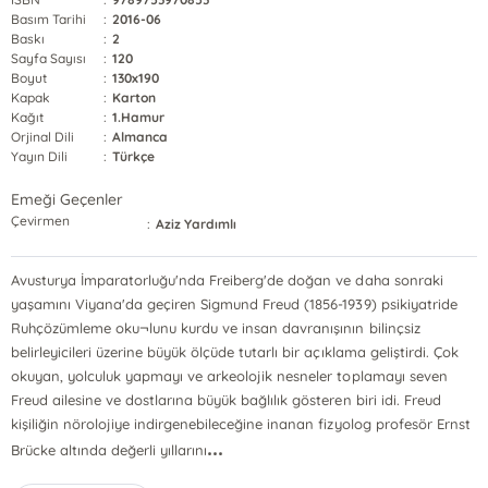
Basım Tarihi
:
2016-06
Baskı
:
2
Sayfa Sayısı
:
120
Boyut
:
130x190
Kapak
:
Karton
Kağıt
:
1.Hamur
Orjinal Dili
:
Almanca
Yayın Dili
:
Türkçe
Emeği Geçenler
Çevirmen
:
Aziz Yardımlı
Avusturya İmparatorluğu'nda Freiberg'de doğan ve daha sonraki
yaşamını Viyana'da geçiren Sigmund Freud (1856-1939) psikiyatride
Ruhçözümleme oku¬lunu kurdu ve insan davranışının bilinçsiz
belirleyicileri üzerine büyük ölçüde tutarlı bir açıklama geliştirdi. Çok
okuyan, yolculuk yapmayı ve arkeolojik nesneler toplamayı seven
Freud ailesine ve dostlarına büyük bağlılık gösteren biri idi. Freud
kişiliğin nörolojiye indirgenebileceğine inanan fizyolog profesör Ernst
...
Brücke altında değerli yıllarını