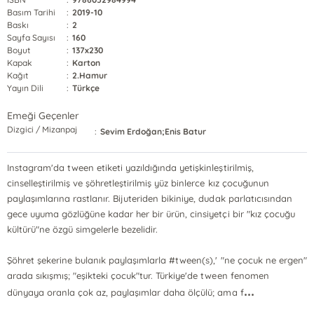
Basım Tarihi
:
2019-10
Baskı
:
2
Sayfa Sayısı
:
160
Boyut
:
137x230
Kapak
:
Karton
Kağıt
:
2.Hamur
Yayın Dili
:
Türkçe
Emeği Geçenler
Dizgici / Mizanpaj
:
Sevim Erdoğan;Enis Batur
Instagram'da tween etiketi yazıldığında yetişkinleştirilmiş,
cinselleştirilmiş ve şöhretleştirilmiş yüz binlerce kız çocuğunun
paylaşımlarına rastlanır. Bijuteriden bikiniye, dudak parlatıcısından
gece uyuma gözlüğüne kadar her bir ürün, cinsiyetçi bir "kız çocuğu
kültürü"ne özgü simgelerle bezelidir.
Şöhret şekerine bulanık paylaşımlarla #tween(s),' "ne çocuk ne ergen"
arada sıkışmış; "eşikteki çocuk"tur. Türkiye'de tween fenomen
...
dünyaya oranla çok az, paylaşımlar daha ölçülü; ama f