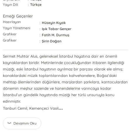
Yayın Dili
:
Türkçe
Emeği Geçenler
Hazırlayan
:
Hüseyin Kıyak
Yayın Yönetmeni
:
Işık Tabar Gençer
Grafiker
:
Fatih M. Durmuş
Grafiker
:
Şirin Doğan
Sermet Muhtar Alus, geleneksel İstanbul hayatına dair en önemli
kaynaklardan biridir. Metinlerinde çocukluğundan itibaren ilgilendiği
müziği, eski İstanbul hayatının ayrılmaz bir parçası olarak ele almış;
konaklardaki müzik toplantılarından kahvehanelere, Boğaz’daki
mehtap âlemlerinden düğünlere, marşlardan şarkılara, kantoculardan
dönemin meşhur sazende ve hanendelerine varıncaya kadar
İstanbul’un gündelik hayatında müziği her türlü unsuruyla konu
edinmiştir.
...
Tanburi Cemil, Kemençeci Vasil
Devamını Oku