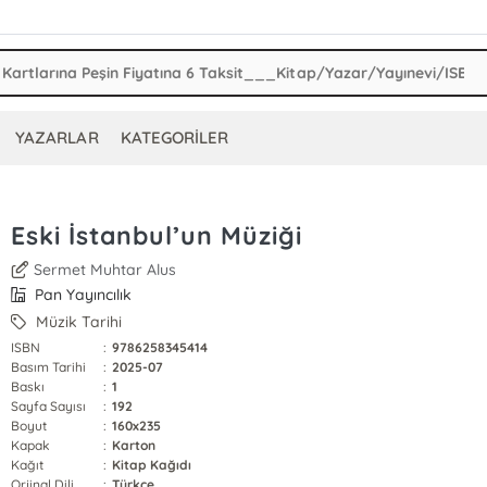
YAZARLAR
KATEGORİLER
Eski İstanbul’un Müziği
Sermet Muhtar Alus
Pan Yayıncılık
Müzik Tarihi
ISBN
:
9786258345414
Basım Tarihi
:
2025-07
Baskı
:
1
Sayfa Sayısı
:
192
Boyut
:
160x235
Kapak
:
Karton
Kağıt
:
Kitap Kağıdı
Orjinal Dili
:
Türkçe