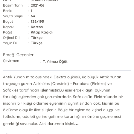
Basım Tarihi
:
2021-06
Baskı
:
1
Sayfa Sayısı
:
64
Boyut
:
125x195
Kapak
:
Karton
Kağıt
:
Kitap Kağıdı
Orjinal Dili
:
Türkçe
Yayın Dili
:
Türkçe
Emeği Geçenler
Çevirmen
:
T. Yılmaz Öğüt
Antik Yunan mitolojisindeki Elektra öyküsü, üç büyük Antik Yunan
tragedya yazarı Aiskhülos (Oresteia) - Euripides (Elektra) ve
Sofokles tarafından işlenmiştir.Bu eserlerdeki aynı öykünün
farklılığı eylemden çok yorumlardadır. Sofokles’in Elektra’sında bir
insanın bir kişiyi öldürme eyleminin ayrıntısından çok, kişinin bu
öldürme olayı ile ilintisi işlenir. Böyle bir eylemde kişisel duygu ve
tutkuların, adaleti yerine getirme kararlılığının önüne geçmemesi
...
gerektiği savunulur. Aksi durumda kişini