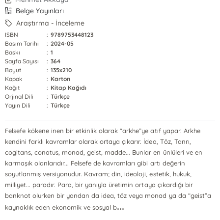
Belge Yayınları
Araştırma - İnceleme
ISBN
:
9789753448123
Basım Tarihi
:
2024-05
Baskı
:
1
Sayfa Sayısı
:
364
Boyut
:
135x210
Kapak
:
Karton
Kağıt
:
Kitap Kağıdı
Orjinal Dili
:
Türkçe
Yayın Dili
:
Türkçe
Felsefe kökene inen bir etkinlik olarak “arkhe”ye atıf yapar. Arkhe
kendini farklı kavramlar olarak ortaya çıkarır. İdea, Töz, Tanrı,
cogitans, conatus, monad, geist, madde... Bunlar en ünlüleri ve en
karmaşık olanlarıdır... Felsefe de kavramları gibi artı değerin
soyutlanmış versiyonudur. Kavram; din, ideoloji, estetik, hukuk,
milliyet... paradır. Para, bir yanıyla üretimin ortaya çıkardığı bir
banknot olurken bir yandan da idea, töz veya monad ya da “geist”a
...
kaynaklık eden ekonomik ve sosyal b