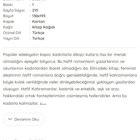
Baskı
:
1
Sayfa Sayısı
:
215
Boyut
:
130x195
Kapak
:
Karton
Kağıt
:
Kitap Kağıdı
Orjinal Dili
:
Türkçe
Yayın Dili
:
Türkçe
Popüler edebiyatın kapıcı kadınlarla dikişçi kızlara has bir merak
olmadığını epeydir biliyoruz. Bu hafif romanların yazarlarının ve
okurlarının kadınlardan ibaret olmadığını da. Elinizdeki kitap, feminist
eleştirinin hafif romanlara doğru genişletildiğinde, hafif kahramanlara
böyle kulak verildiğinde neler dinleyebileceğimizi yoklayan yazılardan
oluşuyor. Hafif Kahramanlar, kadınlık ve erkeklik, aşk ve arzu
hakkındaki ortak fantezilerimizin cisimleşmiş halleridirler. Ama bu
...
kadarla kalmazlar, ş
Devamını Oku