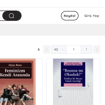
Kaydol
Giriş Yap
6
1