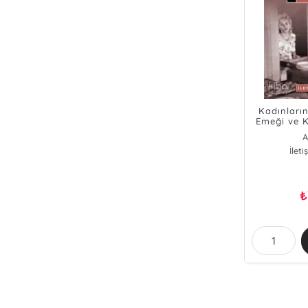
Kadınların 
Emeği ve K
A
İlet
₺