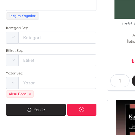
İletişim Yayınları
Hafif
Kategori Seç
A
İlet
Eme
Etiket Seç
₺
Yazar Seç
Aksu Bora
Yenile