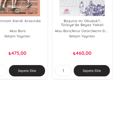
minizm Kendi Arasında
Boşuna mı Okuduk?;
Türkiye'de Beyaz Yakalı
İşsizliği
Aksu Bora
Aksu Bora;İlknur Üstün;Necmi Erdoğan;Tanıl Bora
İletişim Yayınları
İletişim Yayınları
Aksu Bora
Necmi Erdoğan
Tanıl Bora
İlknur Üstün
475,00
460,00
₺
₺
Sepete Ekle
Sepete Ekle