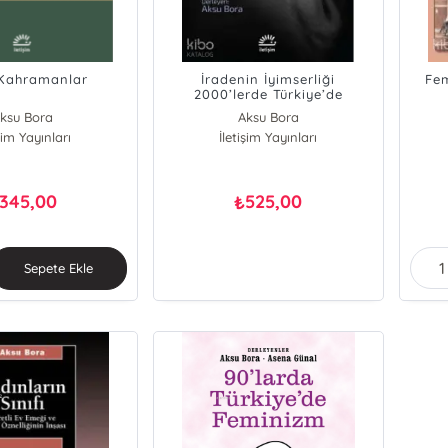
 Kahramanlar
İradenin İyimserliği
Fe
2000’lerde Türkiye’de
Kadınlar
ksu Bora
Aksu Bora
işim Yayınları
l Uzun Avci
İletişim Yayınları
345,00
525,00
₺
Sepete Ekle