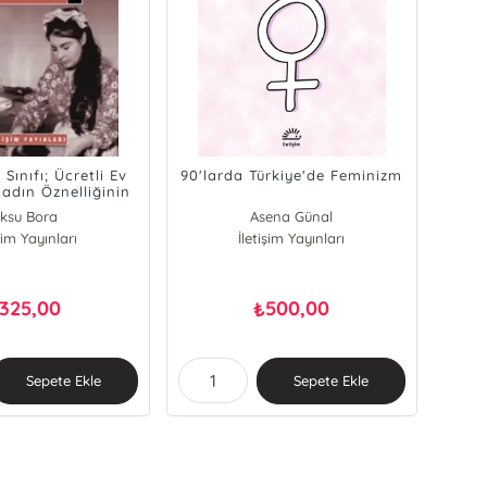
Sınıfı; Ücretli Ev
90'larda Türkiye'de Feminizm
adın Öznelliğinin
İnşası
ksu Bora
Asena Günal
işim Yayınları
İletişim Yayınları
Aksu Bora
325,00
500,00
₺
Sepete Ekle
Sepete Ekle