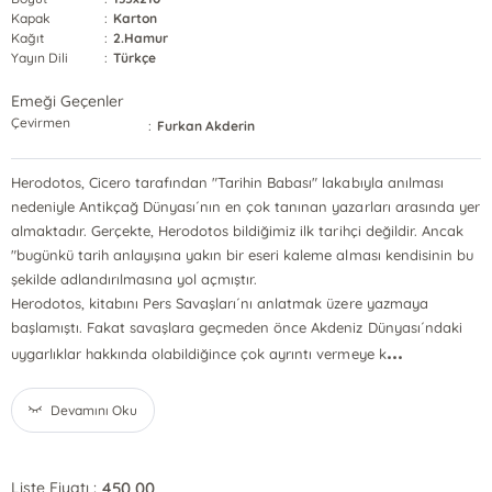
Kapak
:
Karton
Kağıt
:
2.Hamur
Yayın Dili
:
Türkçe
Emeği Geçenler
Çevirmen
:
Furkan Akderin
Herodotos, Cicero tarafından "Tarihin Babası" lakabıyla anılması
nedeniyle Antikçağ Dünyası´nın en çok tanınan yazarları arasında yer
almaktadır. Gerçekte, Herodotos bildiğimiz ilk tarihçi değildir. Ancak
"bugünkü tarih anlayışına yakın bir eseri kaleme alması kendisinin bu
şekilde adlandırılmasına yol açmıştır.
Herodotos, kitabını Pers Savaşları´nı anlatmak üzere yazmaya
başlamıştı. Fakat savaşlara geçmeden önce Akdeniz Dünyası´ndaki
...
uygarlıklar hakkında olabildiğince çok ayrıntı vermeye k
Devamını Oku
450,00
Liste Fiyatı :