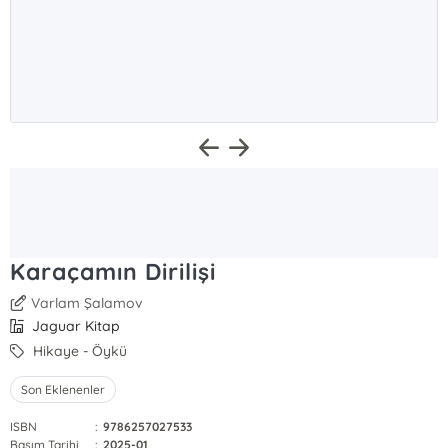
Karaçamın Dirilişi
Varlam Şalamov
Jaguar Kitap
Hikaye - Öykü
Son Eklenenler
ISBN
:
9786257027533
Basım Tarihi
:
2025-01