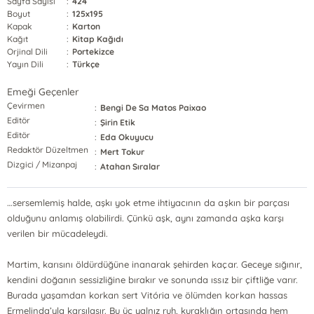
Sayfa Sayısı
:
424
Boyut
:
125x195
Kapak
:
Karton
Kağıt
:
Kitap Kağıdı
Orjinal Dili
:
Portekizce
Yayın Dili
:
Türkçe
Emeği Geçenler
Çevirmen
:
Bengi De Sa Matos Paixao
Editör
:
Şirin Etik
Editör
:
Eda Okuyucu
Redaktör Düzeltmen
:
Mert Tokur
Dizgici / Mizanpaj
:
Atahan Sıralar
…sersemlemiş halde, aşkı yok etme ihtiyacının da aşkın bir parçası
olduğunu anlamış olabilirdi. Çünkü aşk, aynı zamanda aşka karşı
verilen bir mücadeleydi.
Martim, karısını öldürdüğüne inanarak şehirden kaçar. Geceye sığınır,
kendini doğanın sessizliğine bırakır ve sonunda ıssız bir çiftliğe varır.
Burada yaşamdan korkan sert Vitória ve ölümden korkan hassas
Ermelinda’yla karşılaşır. Bu üç yalnız ruh, kuraklığın ortasında hem