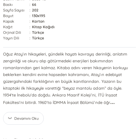
Baskı
:
66
Sayfa Sayısı
:
202
Boyut
:
130x195
Kapak
:
Karton
Kağıt
:
Kitap Kağıdı
Orjinal Dili
:
Türkçe
Yayın Dili
:
Türkçe
Oğuz Atay’ın hikayeleri, gündelik hayatı kavrayış derinliği, anlatım
zenginliği ve okuru alıp götürmedeki enerjileri bakımından
romanlarından geri kalmaz. Kitaba adını veren hikayenin korkuyu
beklerken kendini evine hapseden kahramanı, Atay’ın edebiyat
güzergahındaki farklılığının en büyük kanıtlarından. Yazarın bu
kitaptaki ilk hikayeyle varettiği “beyaz mantolu adam” da öyle.
1934'te İnebolu'da doğdu. Ankara Maarif Koleji’ni, İTÜ İnşaat
...
Fakültesi’ni bitirdi. 1960’ta İDMMA İnşaat Bölümü’nde öğr
Devamını Oku