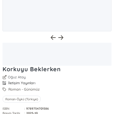
Korkuyu Beklerken
Oğuz Atay
İletişim Yayınları
Roman - Günümüz
Roman-Öykü (Türkiye)
ISBN
:
9789754701586
Basım Tarihi
:
2025-10