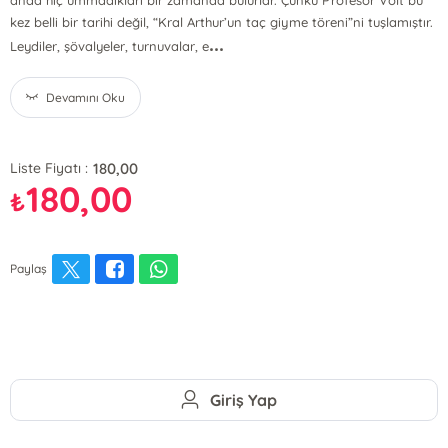
anda hiç ummadıkları bir zamanda bulurlar. Çünkü Profesör Volt bu
kez belli bir tarihi değil, “Kral Arthur’un taç giyme töreni”ni tuşlamıştır.
...
Leydiler, şövalyeler, turnuvalar, e
Devamını Oku
180,00
Liste Fiyatı :
180,00
₺
Paylaş
Giriş Yap