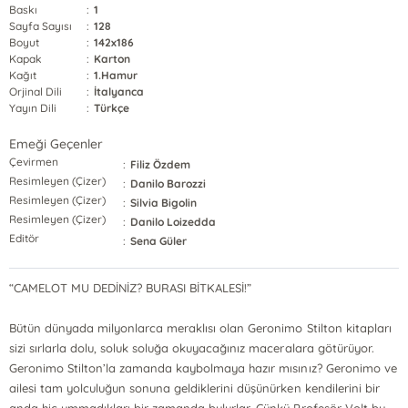
Baskı
:
1
Sayfa Sayısı
:
128
Boyut
:
142x186
Kapak
:
Karton
Kağıt
:
1.Hamur
Orjinal Dili
:
İtalyanca
Yayın Dili
:
Türkçe
Emeği Geçenler
Çevirmen
:
Filiz Özdem
Resimleyen (Çizer)
:
Danilo Barozzi
Resimleyen (Çizer)
:
Silvia Bigolin
Resimleyen (Çizer)
:
Danilo Loizedda
Editör
:
Sena Güler
“CAMELOT MU DEDİNİZ? BURASI BİTKALESİ!”
Bütün dünyada milyonlarca meraklısı olan Geronimo Stilton kitapları
sizi sırlarla dolu, soluk soluğa okuyacağınız maceralara götürüyor.
Geronimo Stilton’la zamanda kaybolmaya hazır mısınız? Geronimo ve
ailesi tam yolculuğun sonuna geldiklerini düşünürken kendilerini bir