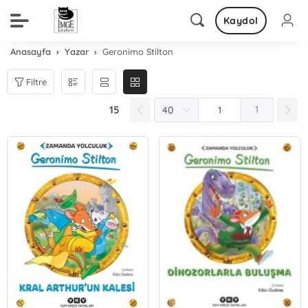
Kaydol
Anasayfa
Yazar
Geronimo Stilton
Filtre
15
1