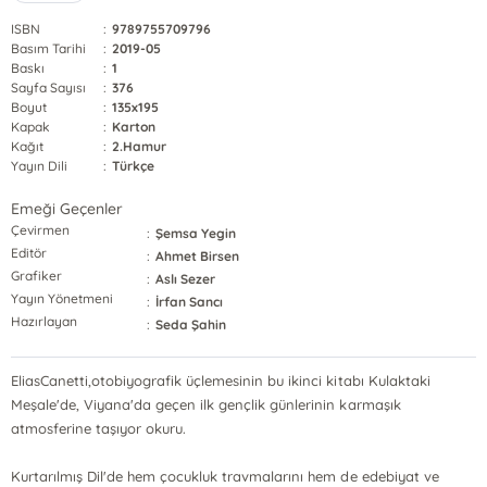
ISBN
:
9789755709796
Basım Tarihi
:
2019-05
Baskı
:
1
Sayfa Sayısı
:
376
Boyut
:
135x195
Kapak
:
Karton
Kağıt
:
2.Hamur
Yayın Dili
:
Türkçe
Emeği Geçenler
Çevirmen
:
Şemsa Yegin
Editör
:
Ahmet Birsen
Grafiker
:
Aslı Sezer
Yayın Yönetmeni
:
İrfan Sancı
Hazırlayan
:
Seda Şahin
EliasCanetti,otobiyografik üçlemesinin bu ikinci kitabı Kulaktaki
Meşale'de, Viyana'da geçen ilk gençlik günlerinin karmaşık
atmosferine taşıyor okuru.
Kurtarılmış Dil'de hem çocukluk travmalarını hem de edebiyat ve