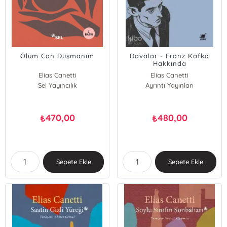
Ölüm Can Düşmanım
Davalar - Franz Kafka
Hakkında
Elias Canetti
Elias Canetti
Sel Yayıncılık
Ayrıntı Yayınları
470,00
480,00
₺
₺
Sepete Ekle
Sepete Ekle