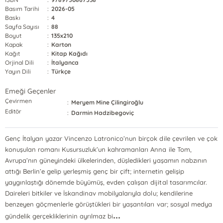
Basım Tarihi
:
2026-05
Baskı
:
4
Sayfa Sayısı
:
88
Boyut
:
135x210
Kapak
:
Karton
Kağıt
:
Kitap Kağıdı
Orjinal Dili
:
İtalyanca
Yayın Dili
:
Türkçe
Emeği Geçenler
Çevirmen
:
Meryem Mine Çilingiroğlu
Editör
:
Darmin Hadzibegoviç
Genç İtalyan yazar Vincenzo Latronico’nun birçok dile çevrilen ve çok
konuşulan romanı Kusursuzluk’un kahramanları Anna ile Tom,
Avrupa’nın güneyindeki ülkelerinden, düşledikleri yaşamın nabzının
attığı Berlin’e gelip yerleşmiş genç bir çift; internetin gelişip
yaygınlaştığı dönemde büyümüş, evden çalışan dijital tasarımcılar.
Daireleri bitkiler ve İskandinav mobilyalarıyla dolu; kendilerine
benzeyen göçmenlerle görüştükleri bir yaşantıları var; sosyal medya
...
gündelik gerçekliklerinin ayrılmaz bi