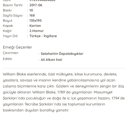
Basım Tarihi
:
2017-06
Baskı
:
10
Sayfa Sayısı
:
168
Boyut
:
135x195
Kapak
:
Karton
Kağıt
:
2.Hamur
Yayın Dili
:
Türkçe - İngilizce
Emeği Geçenler
Çevirmen
:
Selahattin Özpalabıyıklar
Editör
:
Ali Alkan İnal
William Blake eserlerinde, özel mülkiyete, kilise kurumuna, devlete,
yasalara, savaşa ve insanın kendine yabancılaşmasına yol açan
çalışma biçimlerine karşı çıktı. Gözlem ve deneyimlerini zengin bir düş
gücüyle aktaran William Blake, 1789´da yayımlanan Masumiyet
Şarkıları´nda çocukluğun ve doğa ile iç içe yaşamanın hazzını, 1794´de
yayımlanan Tecrübe Şarkıları´nda ise toplumsal kurumların
baskısından duyulan bunaltıyı yansıtır.