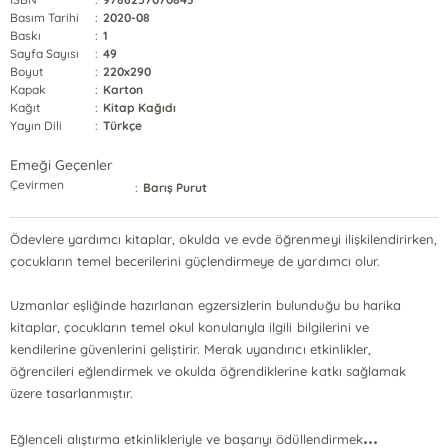
Basım Tarihi
:
2020-08
Baskı
:
1
Sayfa Sayısı
:
49
Boyut
:
220x290
Kapak
:
Karton
Kağıt
:
Kitap Kağıdı
Yayın Dili
:
Türkçe
Emeği Geçenler
Çevirmen
:
Barış Purut
Ödevlere yardımcı kitaplar, okulda ve evde öğrenmeyi ilişkilendirirken,
çocukların temel becerilerini güçlendirmeye de yardımcı olur.
Uzmanlar eşliğinde hazırlanan egzersizlerin bulunduğu bu harika
kitaplar, çocukların temel okul konularıyla ilgili bilgilerini ve
kendilerine güvenlerini geliştirir. Merak uyandırıcı etkinlikler,
öğrencileri eğlendirmek ve okulda öğrendiklerine katkı sağlamak
üzere tasarlanmıştır.
...
Eğlenceli alıştırma etkinlikleriyle ve başarıyı ödüllendirmek