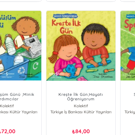
şüm Günü ;Minik
Kreşte İlk Gün;Hayatı
rdımcılar
Öğreniyorum
Kolektif
Kolektif
nkası Kültür Yayınları
Türkiye İş Bankası Kültür Yayınları
Türkiy
72,00
84,00
₺
₺