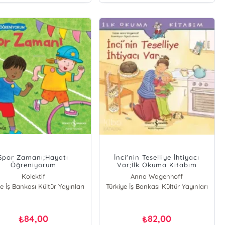
Spor Zamanı;Hayatı
İnci'nin Teselliye İhtiyacı
Öğreniyorum
Var;İlk Okuma Kitabım
Kolektif
Anna Wagenhoff
e İş Bankası Kültür Yayınları
Türkiye İş Bankası Kültür Yayınları
84,00
82,00
₺
₺