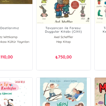
 Dostlarımız
Tavşancan ile Faresu:
T
Duygular Kitabı (Ciltli)
Ke
tz Wittkamp
Axel Scheffler
nkası Kültür Yayınları
Hep Kitap
110,00
750,00
₺
₺