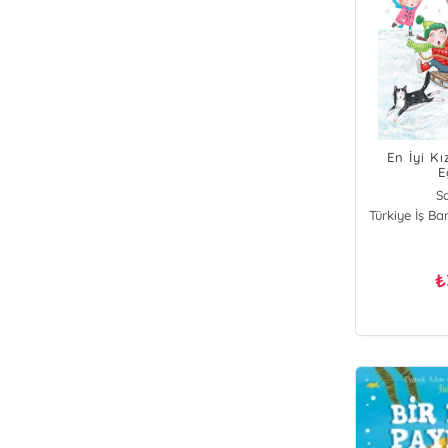
En İyi Kı
E
S
Türkiye İş Ba
₺