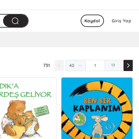
Kaydol
Giriş Yap
731
19