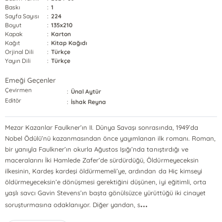
Baskı
:
1
Sayfa Sayısı
:
224
Boyut
:
135x210
Kapak
:
Karton
Kağıt
:
Kitap Kağıdı
Orjinal Dili
:
Türkçe
Yayın Dili
:
Türkçe
Emeği Geçenler
Çevirmen
:
Ünal Aytür
Editör
:
İshak Reyna
Mezar Kazanlar Faulkner’ın II. Dünya Savaşı sonrasında, 1949’da
Nobel Ödülü’nü kazanmasından önce yayımlanan ilk romanı. Roman,
bir yanıyla Faulkner’ın okurla Ağustos Işığı’nda tanıştırdığı ve
maceralarını İki Hamlede Zafer’de sürdürdüğü, Öldürmeyeceksin
ilkesinin, Kardeş kardeşi öldürmemeli’ye, ardından da Hiç kimseyi
öldürmeyeceksin’e dönüşmesi gerektiğini düşünen, iyi eğitimli, orta
yaşlı savcı Gavin Stevens’ın başta gönülsüzce yürüttüğü iki cinayet
...
soruşturmasına odaklanıyor. Diğer yandan, s