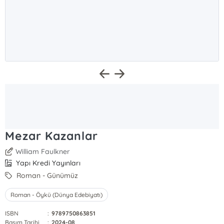
Mezar Kazanlar
William Faulkner
Yapı Kredi Yayınları
Roman - Günümüz
Roman - Öykü (Dünya Edebiyatı)
ISBN
:
9789750863851
Basım Tarihi
:
2024-08