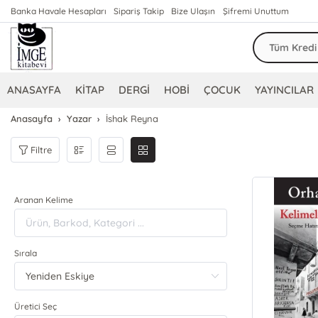
Banka Havale Hesapları
Sipariş Takip
Bize Ulaşın
Şifremi Unuttum
ANASAYFA
KİTAP
DERGİ
HOBİ
ÇOCUK
YAYINCILAR
Anasayfa
Yazar
İshak Reyna
Filtre
Aranan Kelime
Sırala
Üretici Seç