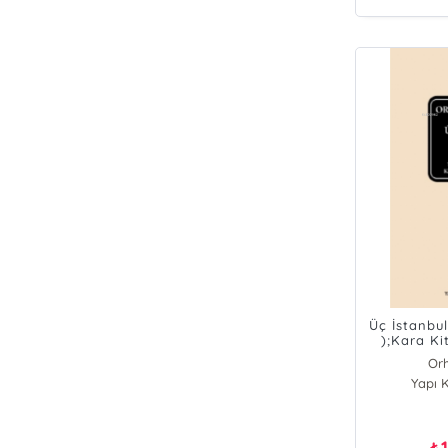
Üç İstanbu
);Kara Ki
Müzesi 
Or
Yapı K