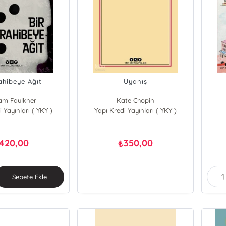
ahibeye Ağıt
Uyanış
iam Faulkner
Kate Chopin
 Yayınları ( YKY )
Yapı Kredi Yayınları ( YKY )
420,00
350,00
₺
Sepete Ekle