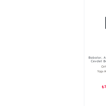
Babalar, A
Cevdet B
Sessiz Ev
Or
Yapı K
₺