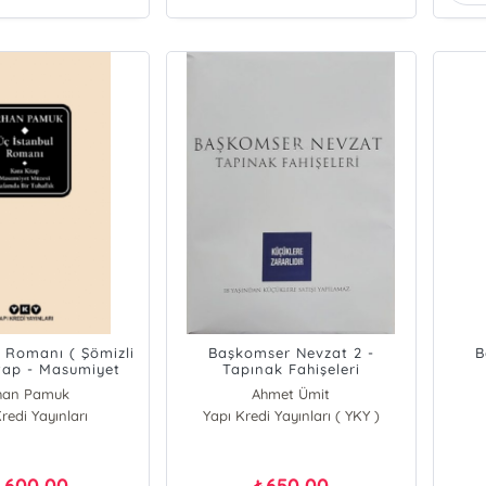
l Romanı ( Şömizli
Başkomser Nevzat 2 -
B
tap - Masumiyet
Tapınak Fahişeleri
- Kafamda Bir
han Pamuk
Ahmet Ümit
Tuhaflık
redi Yayınları
Yapı Kredi Yayınları ( YKY )
1.600,00
650,00