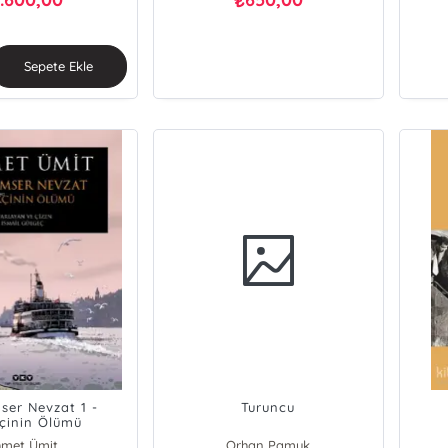
₺
Sepete Ekle
er Nevzat 1 -
Turuncu
çinin Ölümü
hmet Ümit
Orhan Pamuk