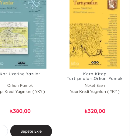
Kar Üzerine Yazılar
Kara Kitap
Tartışmaları;Orhan Pamuk
Söyleşisiyle
Orhan Pamuk
Nüket Esen
pı Kredi Yayınları ( YKY )
Yapı Kredi Yayınları ( YKY )
380,00
320,00
₺
₺
Sepete Ekle