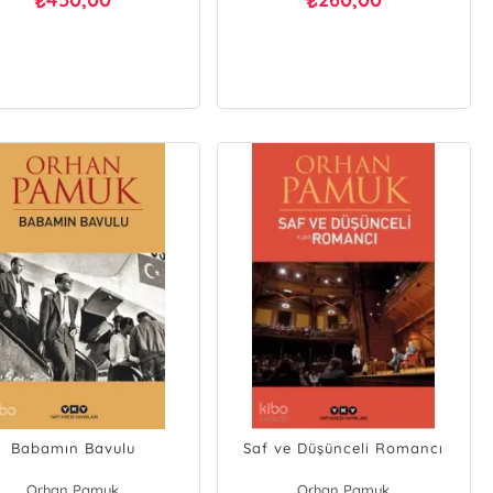
₺
₺
Babamın Bavulu
Saf ve Düşünceli Romancı
Orhan Pamuk
Orhan Pamuk