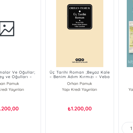
nalar Ve Oğullar;
Üç Tarihi Roman ;Beyaz Kale
ey ve Oğulları –
– Benim Adım Kırmızı – Veba
 – Kırmızı Saçlı
Geceleri
han Pamuk
Orhan Pamuk
Kadın
redi Yayınları
Yapı Kredi Yayınları
Ya
1.200,00
1.200,00
₺