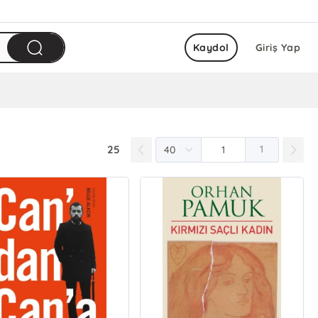
Kaydol
Giriş Yap
25
1