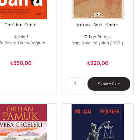
Can’dan Can’a
Kırmızı Saçlı Kadın
Kolektif
Orhan Pamuk
lfa Basım Yayım Dağıtım
Yapı Kredi Yayınları ( YKY )
350,00
320,00
₺
₺
Sepete Ekle