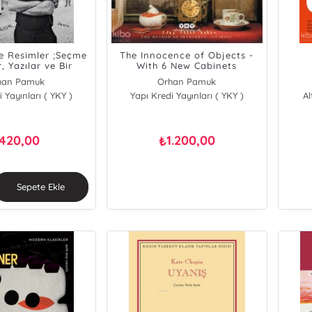
ve Resimler ;Seçme
The Innocence of Objects -
, Yazılar ve Bir
With 6 New Cabinets
Hikâye
han Pamuk
Orhan Pamuk
 Yayınları ( YKY )
Yapı Kredi Yayınları ( YKY )
A
420,00
1.200,00
₺
Sepete Ekle