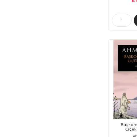
₺
Başkoms
Çiçek
A