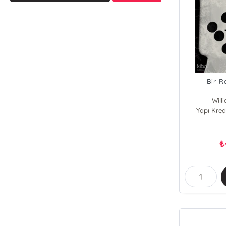
Bir R
Will
Yapı Kredi
₺