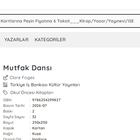
YAZARLAR
KATEGORİLER
Mutfak Dansı
Clare Foges
Türkiye İş Bankası Kültür Yayınları
Okul Öncesi Kitapları
ISBN
:
9786254299827
Basım Tarihi
:
2026-07
Baskı
:
2
Sayfa Sayısı
:
32
Boyut
:
250x250
Kapak
:
Karton
Kağıt
:
Kuşe
Orjinal Dili
:
İngilizce