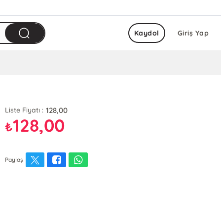
Kaydol
Giriş Yap
128,00
Liste Fiyatı :
128,00
₺
Paylaş