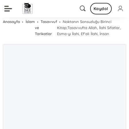
Kaydol
Anasayfa
İslam
Tasavvuf
Noktanın Sonsuzluğu Birinci
ve
Kitap;Tasavvufta Allah, İlahi Sıfatlar,
Tarikatlar
Esma-yı İlahi, Ef'ali İlahi, İnsan