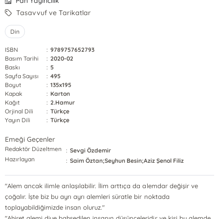
Pan Yayıncılık
Tasavvuf ve Tarikatlar
Din
ISBN
:
9789757652793
Basım Tarihi
:
2020-02
Baskı
:
5
Sayfa Sayısı
:
495
Boyut
:
135x195
Kapak
:
Karton
Kağıt
:
2.Hamur
Orjinal Dili
:
Türkçe
Yayın Dili
:
Türkçe
Emeği Geçenler
Redaktör Düzeltmen
:
Sevgi Özdemir
Hazırlayan
:
Saim Öztan;Seyhun Besin;Aziz Şenol Filiz
"Alem ancak ilimle anlaşılabilir. İlim arttıça da alemdar değişir ve
çoğalır. İşte biz bu ayrı ayrı alemleri süratle bir noktada
toplayabildiğimizde insan oluruz."
"Ahiret alemi diye bahsedilen insanın düşünceleridir ve kişi bu alemde