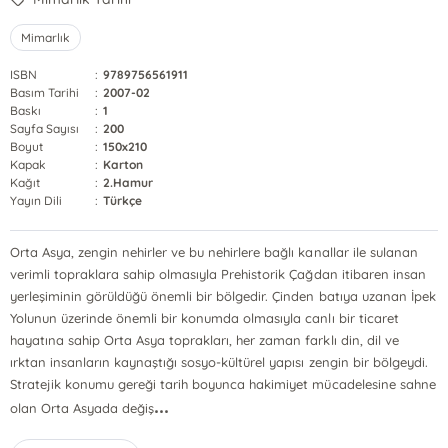
Mimarlık
ISBN
:
9789756561911
Basım Tarihi
:
2007-02
Baskı
:
1
Sayfa Sayısı
:
200
Boyut
:
150x210
Kapak
:
Karton
Kağıt
:
2.Hamur
Yayın Dili
:
Türkçe
Orta Asya, zengin nehirler ve bu nehirlere bağlı kanallar ile sulanan
verimli topraklara sahip olmasıyla Prehistorik Çağdan itibaren insan
yerleşiminin görüldüğü önemli bir bölgedir. Çinden batıya uzanan İpek
Yolunun üzerinde önemli bir konumda olmasıyla canlı bir ticaret
hayatına sahip Orta Asya toprakları, her zaman farklı din, dil ve
ırktan insanların kaynaştığı sosyo-kültürel yapısı zengin bir bölgeydi.
Stratejik konumu gereği tarih boyunca hakimiyet mücadelesine sahne
...
olan Orta Asyada değiş