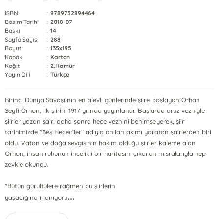
ISBN
:
9789752894464
Basım Tarihi
:
2018-07
Baskı
:
14
Sayfa Sayısı
:
288
Boyut
:
135x195
Kapak
:
Karton
Kağıt
:
2.Hamur
Yayın Dili
:
Türkçe
Birinci Dünya Savaşı´nın en alevli günlerinde şiire başlayan Orhan
Seyfi Orhon, ilk şiirini 1917 yılında yayınlandı. Başlarda aruz vezniyle
şiirler yazan şair, daha sonra hece veznini benimseyerek, şiir
tarihimizde "Beş Hececiler" adıyla anılan akımı yaratan şairlerden biri
oldu. Vatan ve doğa sevgisinin hakim olduğu şiirler kaleme alan
Orhon, insan ruhunun incelikli bir haritasını çıkaran mısralarıyla hep
zevkle okundu.
"Bütün gürültülere rağmen bu şiirlerin
...
yaşadığına inanıyoru