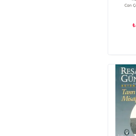
Can Ço
₺