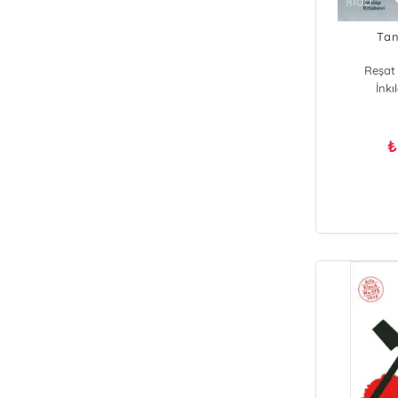
Tan
Reşat 
İnkı
₺