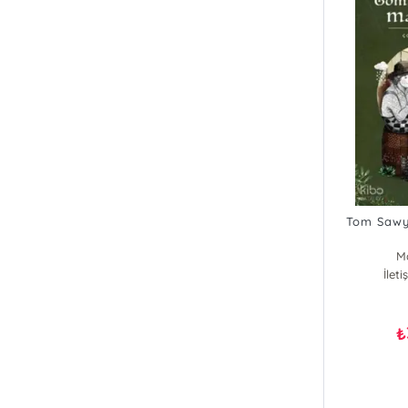
Tom Sawye
M
İlet
₺