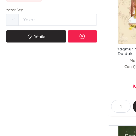
Yazar Seç
Yenile
Yağmur Y
Daldaki 
M
Ma
Can Ço