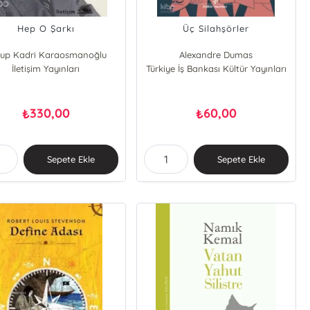
Hep O Şarkı
Üç Silahşörler
up Kadri Karaosmanoğlu
Alexandre Dumas
İletişim Yayınları
Türkiye İş Bankası Kültür Yayınları
330,00
60,00
₺
₺
Sepete Ekle
Sepete Ekle