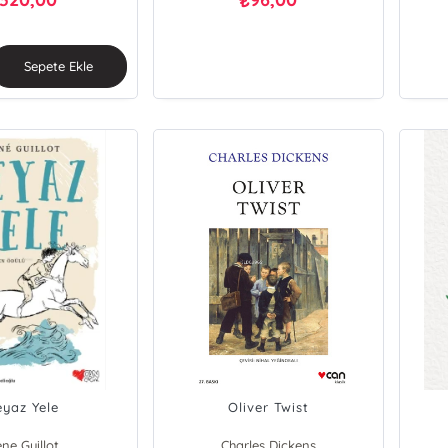
₺
Sepete Ekle
eyaz Yele
Oliver Twist
ne Guillot
Charles Dickens