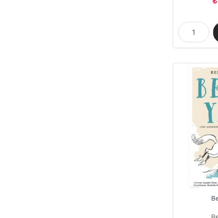
₺
B
Re