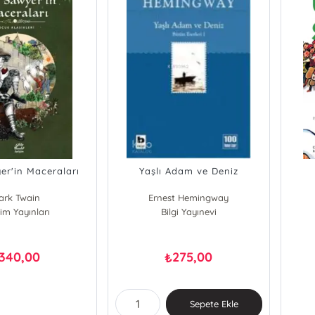
r'in Maceraları
Yaşlı Adam ve Deniz
ark Twain
Ernest Hemingway
işim Yayınları
Bilgi Yayınevi
340,00
275,00
₺
Sepete Ekle