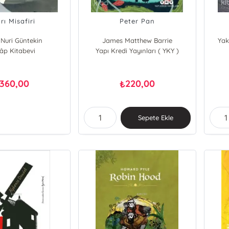
rı Misafiri
Peter Pan
Nuri Güntekin
James Matthew Barrie
Yak
lâp Kitabevi
Yapı Kredi Yayınları ( YKY )
360,00
220,00
₺
Sepete Ekle