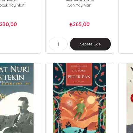
cuk Yayınları
Can Yayınları
230,00
265,00
₺
Sepete Ekle