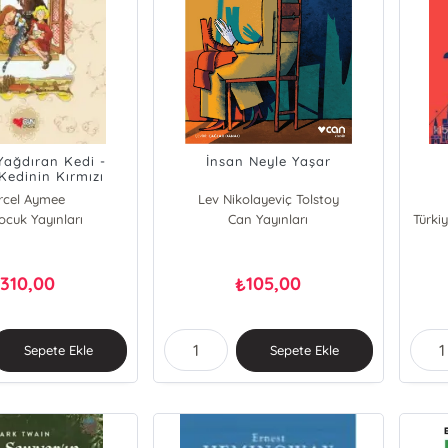
ağdıran Kedi -
İnsan Neyle Yaşar
Kedinin Kırmızı
asalları
rcel Aymee
Lev Nikolayeviç Tolstoy
cuk Yayınları
Can Yayınları
Türkiy
310,00
105,00
₺
₺
Sepete Ekle
Sepete Ekle