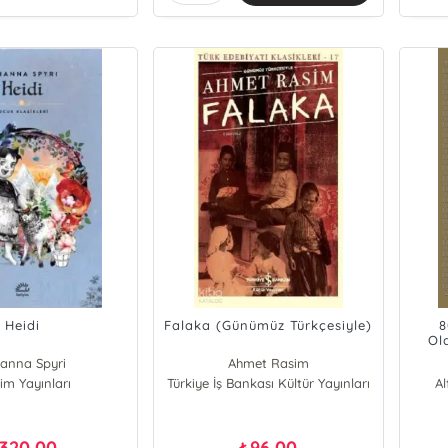
Heidi
Falaka (Günümüz Türkçesiyle)
8
Ol
anna Spyri
Ahmet Rasim
işim Yayınları
Türkiye İş Bankası Kültür Yayınları
A
320,00
96,00