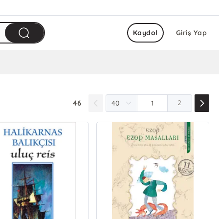
Kaydol
Giriş Yap
46
2