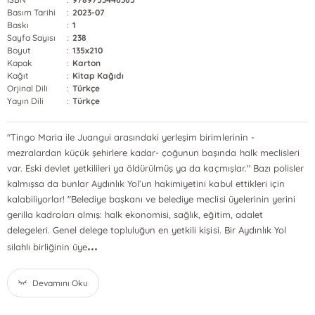
Basım Tarihi
:
2023-07
Baskı
:
1
Sayfa Sayısı
:
238
Boyut
:
135x210
Kapak
:
Karton
Kağıt
:
Kitap Kağıdı
Orjinal Dili
:
Türkçe
Yayın Dili
:
Türkçe
"Tingo Maria ile Juangui arasındaki yerleşim birimlerinin -
mezralardan küçük şehirlere kadar- çoğunun başında halk meclisleri
var. Eski devlet yetkilileri ya öldürülmüş ya da kaçmışlar." Bazı polisler
kalmışsa da bunlar Aydınlık Yol’un hakimiyetini kabul ettikleri için
kalabiliyorlar! "Belediye başkanı ve belediye meclisi üyelerinin yerini
gerilla kadroları almış: halk ekonomisi, sağlık, eğitim, adalet
delegeleri. Genel delege topluluğun en yetkili kişisi. Bir Aydınlık Yol
...
silahlı birliğinin üye
Devamını Oku