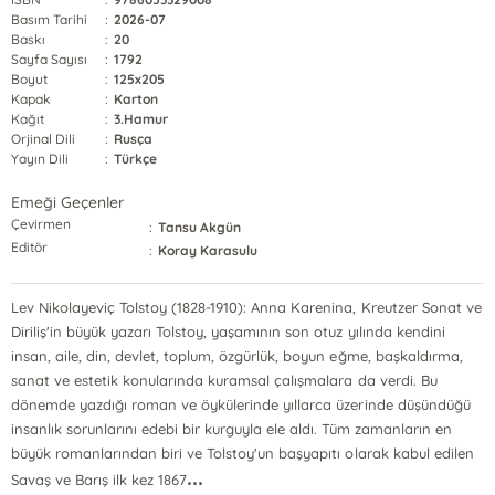
Basım Tarihi
:
2026-07
Baskı
:
20
Sayfa Sayısı
:
1792
Boyut
:
125x205
Kapak
:
Karton
Kağıt
:
3.Hamur
Orjinal Dili
:
Rusça
Yayın Dili
:
Türkçe
Emeği Geçenler
Çevirmen
:
Tansu Akgün
Editör
:
Koray Karasulu
Lev Nikolayeviç Tolstoy (1828-1910): Anna Karenina, Kreutzer Sonat ve
Diriliş'in büyük yazarı Tolstoy, yaşamının son otuz yılında kendini
insan, aile, din, devlet, toplum, özgürlük, boyun eğme, başkaldırma,
sanat ve estetik konularında kuramsal çalışmalara da verdi. Bu
dönemde yazdığı roman ve öykülerinde yıllarca üzerinde düşündüğü
insanlık sorunlarını edebi bir kurguyla ele aldı. Tüm zamanların en
büyük romanlarından biri ve Tolstoy'un başyapıtı olarak kabul edilen
...
Savaş ve Barış ilk kez 1867