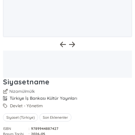
Siyasetname
Nizamülmülk
Türkiye İş Bankası Kültür Yayınları
Devlet - Yönetim
Siyaset (Türkiye)
Son Eklenenler
ISBN
:
9789944887427
Basım Tarihi
:
2026-05