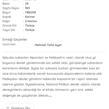
Baskı
:
29
Sayfa Sayısı
:
365
Boyut
:
130x205
Kapak
:
Karton
Kağıt
:
2.Hamur
Orjinal Dili
:
Türkçe
Yayın Dili
:
Türkçe
Emeği Geçenler
Çevirmen
:
Mehmet Taha Ayar
Selçuklu sultanları Alparslan ve Melikşah'ın veziri olarak otuz yıl
boyunca devlet yönetiminde söz sahibi oldu, görüşleriyle sultanların
kararlarını etkiledi. Siyasi bir suikasta kurban gitmesinden kısa bir
süre önce hükümdarlık sanatı konusunda düşüncelerini kaleme aldı.
Melikşahın devlet yönetimi hakkında kapsamlı bir rapor istemesi
üzerine yazılan Siyasetname, Nizamül-Mülkün devlet adamı olarak
deneyimlerini aktardığı bir el kitabı olmasının yanı sıra, edebi
...
değeriyle de yüzyıllardır dikkati
Devamını Oku