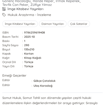
,
,
,
Gönenç Hacaloğlu
Hande Heper
Irmak Kepenek
,
Tevfik Can Peker
Zülfiye Yılmaz
İmge Kitabevi Yayınları
Hukuk Araştırma - İnceleme
İmge Kitabevi Yayınları
Daimon Yayınları
Çok Satanlar
ISBN
:
9786259619408
Basım Tarihi
:
2025-10
Baskı
:
1
Sayfa Sayısı
:
290
Boyut
:
135x210
Kapak
:
Karton
Kağıt
:
Kitap Kağıdı
Orjinal Dili
:
Türkçe
Yayın Dili
:
Türkçe
Emeği Geçenler
Editör
:
Gökçe Çataloluk
Editör
:
Ulaş Karadağ
Somut Hukuk, Somut Tahlil son dönemde yapılan çeşitli hukuki
düzenlemelere ilişkin değerlendirmeleri bir araya getiriyor. Sırasıyla