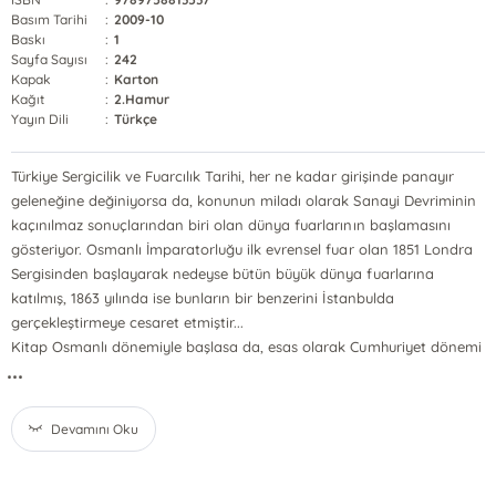
Basım Tarihi
:
2009-10
Baskı
:
1
Sayfa Sayısı
:
242
Kapak
:
Karton
Kağıt
:
2.Hamur
Yayın Dili
:
Türkçe
Türkiye Sergicilik ve Fuarcılık Tarihi, her ne kadar girişinde panayır
geleneğine değiniyorsa da, konunun miladı olarak Sanayi Devriminin
kaçınılmaz sonuçlarından biri olan dünya fuarlarının başlamasını
gösteriyor. Osmanlı İmparatorluğu ilk evrensel fuar olan 1851 Londra
Sergisinden başlayarak nedeyse bütün büyük dünya fuarlarına
katılmış, 1863 yılında ise bunların bir benzerini İstanbulda
gerçekleştirmeye cesaret etmiştir...
Kitap Osmanlı dönemiyle başlasa da, esas olarak Cumhuriyet dönemi
...
Devamını Oku