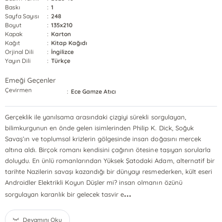
Baskı
:
1
Sayfa Sayısı
:
248
Boyut
:
135x210
Kapak
:
Karton
Kağıt
:
Kitap Kağıdı
Orjinal Dili
:
İngilizce
Yayın Dili
:
Türkçe
Emeği Geçenler
Çevirmen
:
Ece Gamze Atıcı
Gerçeklik ile yanılsama arasındaki çizgiyi sürekli sorgulayan,
bilimkurgunun en önde gelen isimlerinden Philip K. Dick, Soğuk
Savaş’ın ve toplumsal krizlerin gölgesinde insan doğasını mercek
altına aldı. Birçok romanı kendisini çağının ötesine taşıyan sorularla
doluydu. En ünlü romanlarından Yüksek Şatodaki Adam, alternatif bir
tarihte Nazilerin savaşı kazandığı bir dünyayı resmederken, kült eseri
Androidler Elektrikli Koyun Düşler mi? insan olmanın özünü
...
sorgulayan karanlık bir gelecek tasvir e
Devamını Oku