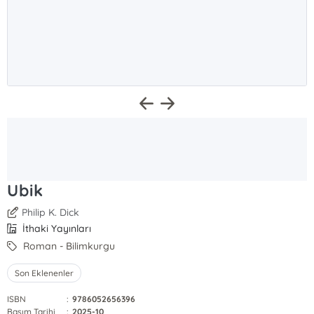
Ubik
Philip K. Dick
İthaki Yayınları
Roman - Bilimkurgu
Son Eklenenler
ISBN
:
9786052656396
Basım Tarihi
:
2025-10