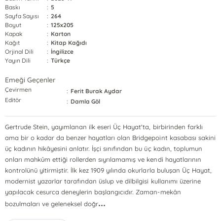
Baskı
:
5
Sayfa Sayısı
:
264
Boyut
:
125x205
Kapak
:
Karton
Kağıt
:
Kitap Kağıdı
Orjinal Dili
:
İngilizce
Yayın Dili
:
Türkçe
Emeği Geçenler
Çevirmen
:
Ferit Burak Aydar
Editör
:
Damla Göl
Gertrude Stein, yayımlanan ilk eseri Üç Hayat'ta, birbirinden farklı
ama bir o kadar da benzer hayatları olan Bridgepoint kasabası sakini
üç kadının hikâyesini anlatır. İşçi sınıfından bu üç kadın, toplumun
onları mahkûm ettiği rollerden sıyrılamamış ve kendi hayatlarının
kontrolünü yitirmiştir. İlk kez 1909 yılında okurlarla buluşan Üç Hayat,
modernist yazarlar tarafından üslup ve dilbilgisi kullanımı üzerine
yapılacak cesurca deneylerin başlangıcıdır. Zaman-mekân
...
bozulmaları ve geleneksel doğr