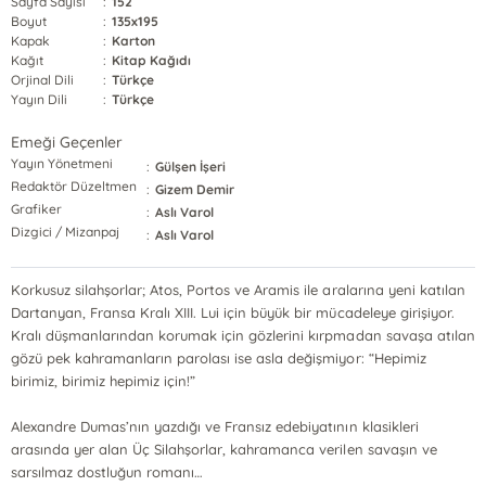
Sayfa Sayısı
:
152
Boyut
:
135x195
Kapak
:
Karton
Kağıt
:
Kitap Kağıdı
Orjinal Dili
:
Türkçe
Yayın Dili
:
Türkçe
Emeği Geçenler
Yayın Yönetmeni
:
Gülşen İşeri
Redaktör Düzeltmen
:
Gizem Demir
Grafiker
:
Aslı Varol
Dizgici / Mizanpaj
:
Aslı Varol
Korkusuz silahşorlar; Atos, Portos ve Aramis ile aralarına yeni katılan
Dartanyan, Fransa Kralı XIII. Lui için büyük bir mücadeleye girişiyor.
Kralı düşmanlarından korumak için gözlerini kırpmadan savaşa atılan
gözü pek kahramanların parolası ise asla değişmiyor: “Hepimiz
birimiz, birimiz hepimiz için!”
Alexandre Dumas’nın yazdığı ve Fransız edebiyatının klasikleri
arasında yer alan Üç Silahşorlar, kahramanca verilen savaşın ve
sarsılmaz dostluğun romanı…