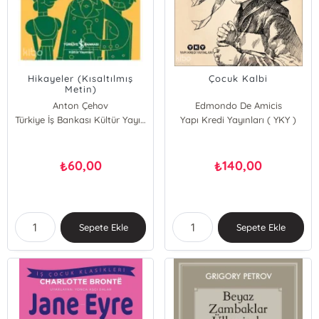
Hikayeler (Kısaltılmış
Çocuk Kalbi
Metin)
Anton Çehov
Edmondo De Amicis
Türkiye İş Bankası Kültür Yayınları
Yapı Kredi Yayınları ( YKY )
60,00
140,00
₺
₺
Sepete Ekle
Sepete Ekle