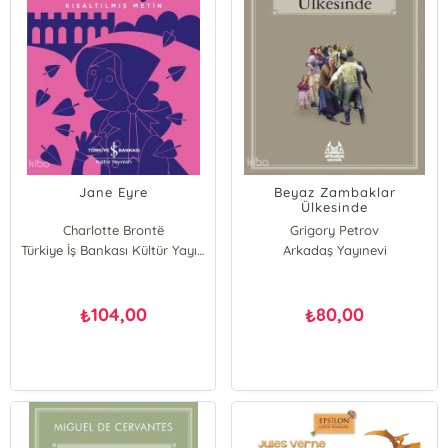
Jane Eyre
Beyaz Zambaklar
Ülkesinde
Charlotte Brontë
Grigory Petrov
Türkiye İş Bankası Kültür Yayınları
Arkadaş Yayınevi
104,00
80,00
₺
₺