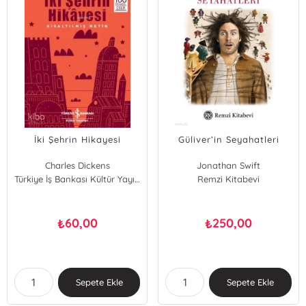
İki Şehrin Hikayesi
Güliver’in Seyahatleri
Charles Dickens
Jonathan Swift
Türkiye İş Bankası Kültür Yayınları
Remzi Kitabevi
60,00
250,00
₺
₺
Sepete Ekle
Sepete Ekle