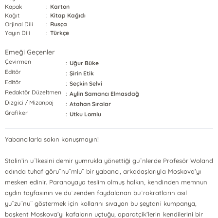
Kapak
:
Karton
Kağıt
:
Kitap Kağıdı
Orjinal Dili
:
Rusça
Yayın Dili
:
Türkçe
Emeği Geçenler
Çevirmen
:
Uğur Büke
Editör
:
Şirin Etik
Editör
:
Seçkin Selvi
Redaktör Düzeltmen
:
Aylin Samancı Elmasdağ
Dizgici / Mizanpaj
:
Atahan Sıralar
Grafiker
:
Utku Lomlu
Yabancılarla sakın konuşmayın!
Stalin’in u¨lkesini demir yumrukla yönettiği gu¨nlerde Profesör Woland
adında tuhaf göru¨nu¨mlu¨ bir yabancı, arkadaşlarıyla Moskova’yı
mesken edinir. Paranoyaya teslim olmuş halkın, kendinden memnun
aydın tayfasının ve du¨zenden faydalanan bu¨rokratların asıl
yu¨zu¨nu¨ göstermek için kollarını sıvayan bu şeytani kumpanya,
başkent Moskova’yı kafaların uçtuğu, aparatçik’lerin kendilerini bir