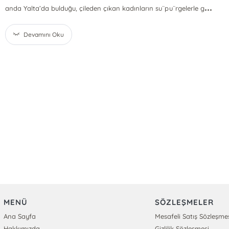
...
anda Yalta’da bulduğu, çileden çıkan kadınların su¨pu¨rgelerle g
Devamını Oku
MENÜ
SÖZLEŞMELER
Ana Sayfa
Mesafeli Satış Sözleşme
Hakkımızda
Gizlilik Sözleşmesi