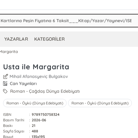
YAZARLAR
KATEGORİLER
 Margarita
Usta ile Margarita
Mihail Afanasyeviç Bulgakov
Can Yayınları
Roman - Çağdaş Dünya Edebiyatı
Roman - Öykü (Dünya Edebiyatı)
Roman - Öykü (Dünya Edebiyatı)
ISBN
:
9789750758324
Basım Tarihi
:
2026-06
Baskı
:
21
Sayfa Sayısı
:
488
Boyut
:
135x195