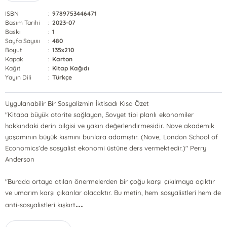
ISBN
:
9789753446471
Basım Tarihi
:
2023-07
Baskı
:
1
Sayfa Sayısı
:
480
Boyut
:
135x210
Kapak
:
Karton
Kağıt
:
Kitap Kağıdı
Yayın Dili
:
Türkçe
Uygulanabilir Bir Sosyalizmin İktisadı Kısa Özet
"Kitaba büyük otorite sağlayan, Sovyet tipi planlı ekonomiler
hakkındaki derin bilgisi ve yakın değerlendirmesidir. Nove akademik
yaşamının büyük kısmını bunlara adamıştır. (Nove, London School of
Economics’de sosyalist ekonomi üstüne ders vermektedir.)" Perry
Anderson
"Burada ortaya atılan önermelerden bir çoğu karşı çıkılmaya açıktır
ve umarım karşı çıkanlar olacaktır. Bu metin, hem sosyalistleri hem de
...
anti-sosyalistleri kışkırt