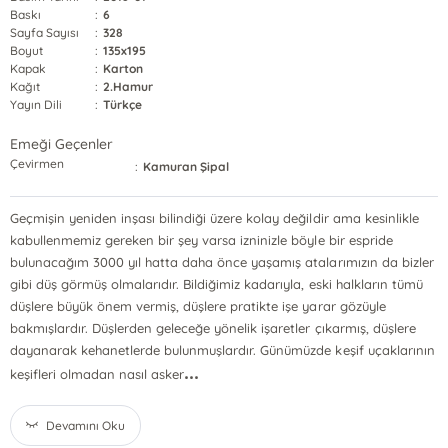
Baskı
:
6
Sayfa Sayısı
:
328
Boyut
:
135x195
Kapak
:
Karton
Kağıt
:
2.Hamur
Yayın Dili
:
Türkçe
Emeği Geçenler
Çevirmen
:
Kamuran Şipal
Geçmişin yeniden inşası bilindiği üzere kolay değildir ama kesinlikle
kabullenmemiz gereken bir şey varsa izninizle böyle bir espride
bulunacağım 3000 yıl hatta daha önce yaşamış atalarımızın da bizler
gibi düş görmüş olmalarıdır. Bildiğimiz kadarıyla, eski halkların tümü
düşlere büyük önem vermiş, düşlere pratikte işe yarar gözüyle
bakmışlardır. Düşlerden geleceğe yönelik işaretler çıkarmış, düşlere
dayanarak kehanetlerde bulunmuşlardır. Günümüzde keşif uçaklarının
...
keşifleri olmadan nasıl asker
Devamını Oku