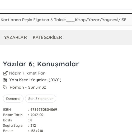
YAZARLAR
KATEGORİLER
Yazılar 6; Konuşmalar
Nâzım Hikmet Ran
Yapı Kredi Yayınları ( YKY )
Roman - Günümüz
Deneme
Son Eklenenler
ISBN
:
9789750804069
Basım Tarihi
:
2017-09
Baskı
:
8
Sayfa Sayısı
:
212
Boyut
:
135x210